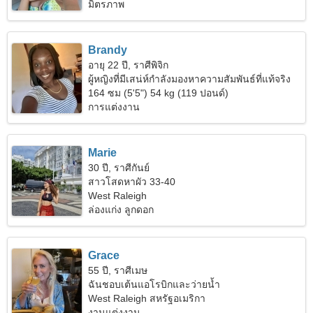
มิตรภาพ
Brandy
อายุ 22 ปี, ราศีพิจิก
ผู้หญิงที่มีเสน่ห์กำลังมองหาความสัมพันธ์ที่แท้จริง
164 ซม (5'5") 54 kg (119 ปอนด์)
การแต่งงาน
Marie
30 ปี, ราศีกันย์
สาวโสดหาผัว 33-40
West Raleigh
ล่องแก่ง ลูกดอก
Grace
55 ปี, ราศีเมษ
ฉันชอบเต้นแอโรบิกและว่ายน้ำ
West Raleigh สหรัฐอเมริกา
งานแต่งงาน