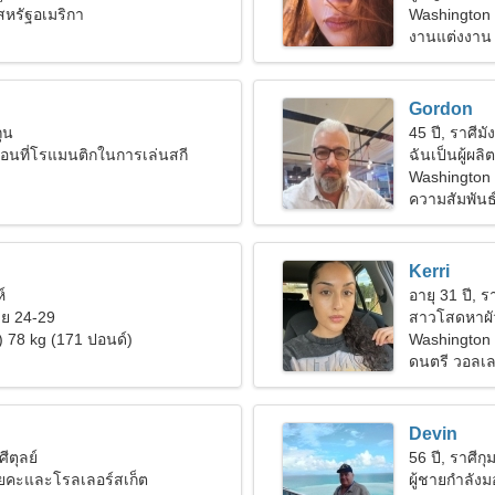
สหรัฐอเมริกา
Washington
งานแต่งงาน
Gordon
ถุน
45 ปี, ราศีมั
ื่อนที่โรแมนติกในการเล่นสกี
ฉันเป็นผู้ผลิ
Washington 
ความสัมพันธ
Kerri
์
อายุ 31 ปี, รา
ย 24-29
สาวโสดหาผั
) 78 kg (171 ปอนด์)
Washington
ดนตรี วอลเล
Devin
ศีตุลย์
56 ปี, ราศีกุม
ยคะและโรลเลอร์สเก็ต
ผู้ชายกำลัง