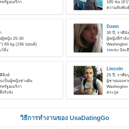
สหรัฐอเมริกา
185 ซม (6'1
ความสัมพันธ์ท
Dawn
ก
30 ปี, ราศีมั
ผู้หญิง 25-30
ผู้หญิงที่กำล
") 89 kg (196 ปอนด์)
Washington
์ลิ่ง
รถแข่ง บิลเล
Lincoln
ศีสิงห์
25 ปี, ราศีธน
ันเป็นผู้หญิงช่างฝัน
ผู้ชายมองหาผ
สหรัฐอเมริกา
Washington 
่จริงจัง
ตระกูล
วิธีการทำงานของ UsaDatingGo