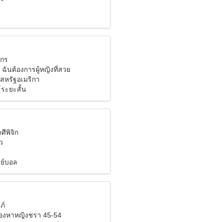
งกร
ต ฉันต้องการผู้หญิงที่สวย
สหรัฐอเมริกา
์ระยะสั้น
ศีพิจิก
ว
ย์บอล
ภ์
มองหาหญิงชรา 45-54