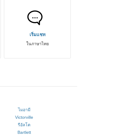
เริ่มแชท
ในภาษาไทย
ไมอามี
Victorville
รีอัลโต
Bartlett