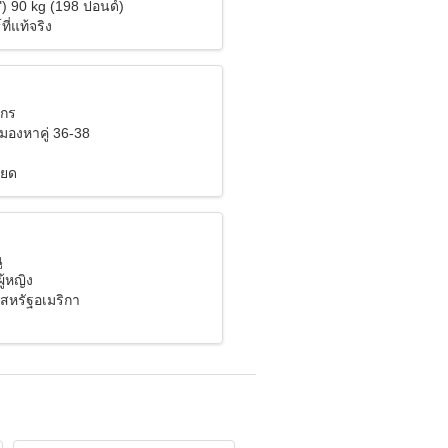
") 90 kg (198 ปอนด์)
ี่แท้จริง
งกร
ังมองหาคู่ 36-38
ียด
ู
ู้หญิง
สหรัฐอเมริกา