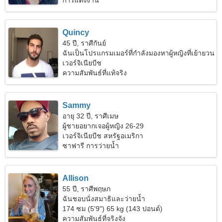
การแต่งงาน
Quincy
45 ปี, ราศีกันย์
ฉันเป็นโปรแกรมเมอร์ที่กำลังมองหาผู้หญิงที่เย้ายวน
เวอร์จิเนียบีช
ความสัมพันธ์ที่แท้จริง
Sammy
อายุ 32 ปี, ราศีเมษ
ผู้ชายอยากเจอผู้หญิง 26-29
เวอร์จิเนียบีช สหรัฐอเมริกา
ซาฟารี การว่ายน้ำ
Allison
55 ปี, ราศีพฤษภ
ฉันชอบนั่งสมาธิและว่ายน้ำ
174 ซม (5'9") 65 kg (143 ปอนด์)
ความสัมพันธ์ที่จริงจัง