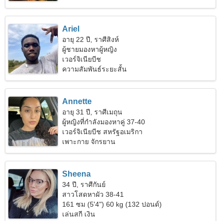
Ariel
อายุ 22 ปี, ราศีสิงห์
ผู้ชายมองหาผู้หญิง
เวอร์จิเนียบีช
ความสัมพันธ์ระยะสั้น
Annette
อายุ 31 ปี, ราศีเมถุน
ผู้หญิงที่กำลังมองหาคู่ 37-40
เวอร์จิเนียบีช สหรัฐอเมริกา
เพาะกาย จักรยาน
Sheena
34 ปี, ราศีกันย์
สาวโสดหาผัว 38-41
161 ซม (5'4") 60 kg (132 ปอนด์)
เล่นสกี เงิน