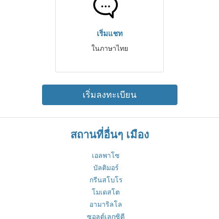
เริ่มแชท
ในภาษาไทย
เริ่มลงทะเบียน
สถานที่อื่นๆ เมือง
เอลพาโซ
บัลติมอร์
กรีนสโบโร
โมเดสโต
อามาริลโล
ซอลต์เลกซิตี