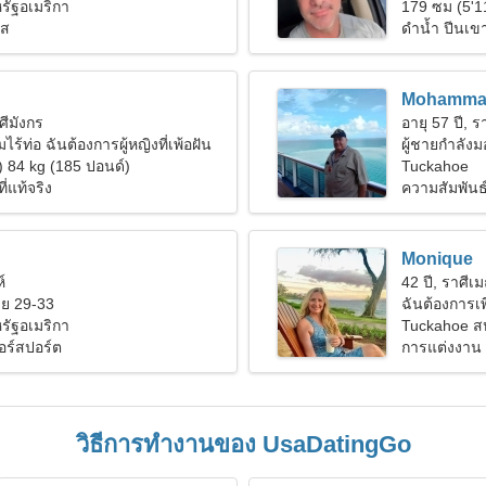
รัฐอเมริกา
179 ซม (5'1
นส
ดำน้ำ ปีนเข
Mohamma
ศีมังกร
อายุ 57 ปี, ร
ไร้ท่อ ฉันต้องการผู้หญิงที่เพ้อฝัน
ผู้ชายกำลัง
) 84 kg (185 ปอนด์)
Tuckahoe
ี่แท้จริง
ความสัมพันธ
Monique
์
42 ปี, ราศีเม
ย 29-33
ฉันต้องการเพ
รัฐอเมริกา
Tuckahoe สห
อร์สปอร์ต
การแต่งงาน
วิธีการทำงานของ UsaDatingGo