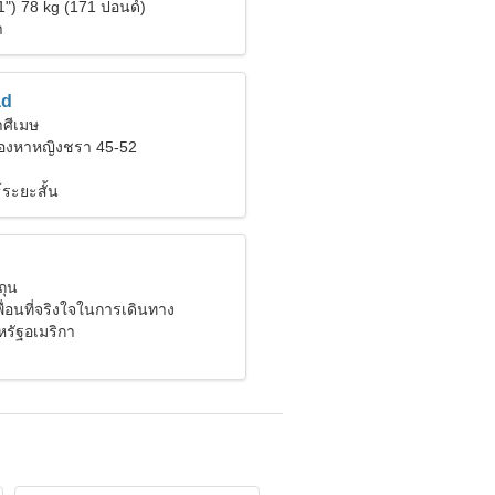
1") 78 kg (171 ปอนด์)
า
d
าศีเมษ
มองหาหญิงชรา 45-52
์ระยะสั้น
ถุน
ื่อนที่จริงใจในการเดินทาง
รัฐอเมริกา