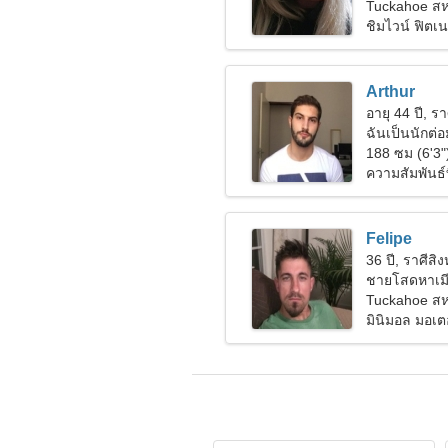
Tuckahoe สห
ชิมไวน์ ฟิตเ
Arthur
อายุ 44 ปี, รา
ฉันเป็นนักต่อม
188 ซม (6'3"
ความสัมพันธ์ท
Felipe
36 ปี, ราศีสิงห
ชายโสดหาเมี
Tuckahoe สห
มินิมอล มอเต