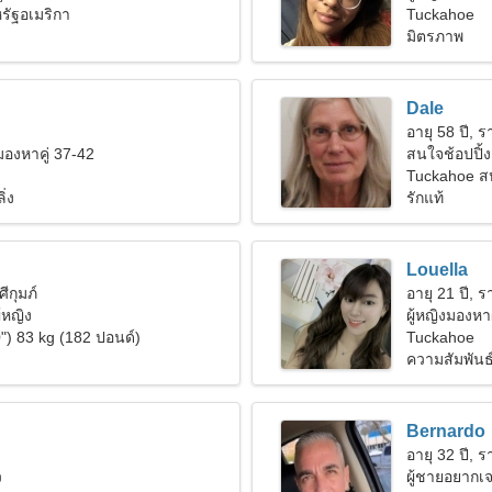
รัฐอเมริกา
Tuckahoe
มิตรภาพ
Dale
อายุ 58 ปี, รา
งมองหาคู่ 37-42
สนใจช้อปปิ้ง
Tuckahoe สห
ิ่ง
รักแท้
Louella
ศีกุมภ์
อายุ 21 ปี, รา
้หญิง
ผู้หญิงมองหา
") 83 kg (182 ปอนด์)
Tuckahoe
ความสัมพันธ์ท
Bernardo
อายุ 32 ปี, ร
ว
ผู้ชายอยากเจ