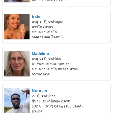
ศิลปะการละคร กรีฑา
Ester
อายุ 31 ปี, ราศีพฤษภ
สาวโสดหาผัว
ซานฟรานซิสโก
วอลเลย์บอล โรงหนัง
Madeline
อายุ 59 ปี, ราศีพิจิก
ฉันรักเทนนิสและฟุตบอล
ซานฟรานซิสโก สหรัฐอเมริกา
การแต่งงาน
Norman
27 ปี, ราศีมังกร
ผู้ชายมองหาผู้หญิง 23-30
182 ซม (6'0") 84 kg (185 ปอนด์)
ตระกูล