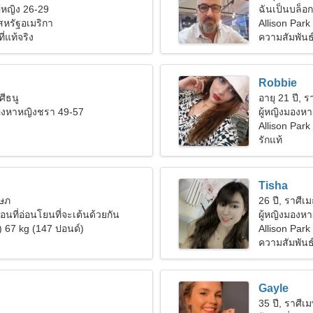
ู้หญิง 26-29
ฉันเป็นบล็อก
 สหรัฐอเมริกา
Allison Park
ี่แท้จริง
ความสัมพันธ
Robbie
ศีธนู
อายุ 21 ปี, รา
มองหาหญิงชรา 49-57
ผู้หญิงมองหา
Allison Park
รักแท้
Tisha
ฤษภ
26 ปี, ราศีเม
่อนที่อ่อนโยนที่จะเต้นด้วยกัน
ผู้หญิงมองหา
) 67 kg (147 ปอนด์)
Allison Park
ความสัมพันธ์ท
Gayle
35 ปี, ราศีเ