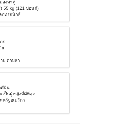
งมองหาคู่
") 55 kg (121 ปอนด์)
ล็กทรอนิกส์
งกร
ีย
งกาย ตกปลา
าศีมีน
ป็นผู้หญิงที่ดีที่สุด
 สหรัฐอเมริกา