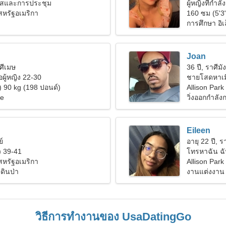
ิสและการประชุม
ผู้หญิงที่กำลั
 สหรัฐอเมริกา
160 ซม (5'3
การศึกษา อิเ
Joan
าศีเมษ
36 ปี, ราศีมั
ผู้หญิง 22-30
ชายโสดหาเม
) 90 kg (198 ปอนด์)
Allison Park
me
วิ่งออกกำลั
Eileen
ย์
อายุ 22 ปี, ร
 39-41
โทรหาฉัน ฉันเ
 สหรัฐอเมริกา
Allison Park
ดินป่า
งานแต่งงาน
วิธีการทำงานของ UsaDatingGo